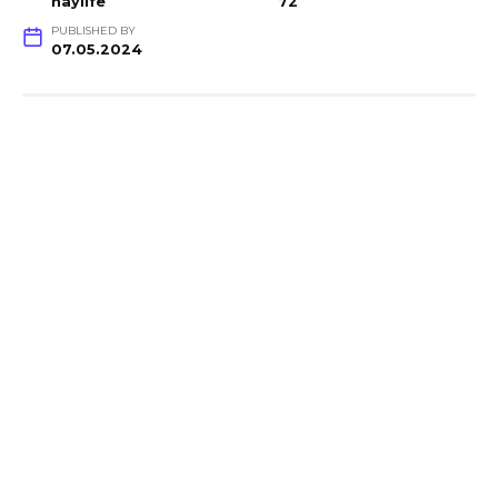
haylife
72
PUBLISHED BY
07.05.2024