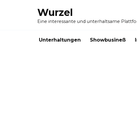
Skip
Wurzel
to
content
Eine interessante und unterhaltsame Plattf
Unterhaltungen
Showbusineß