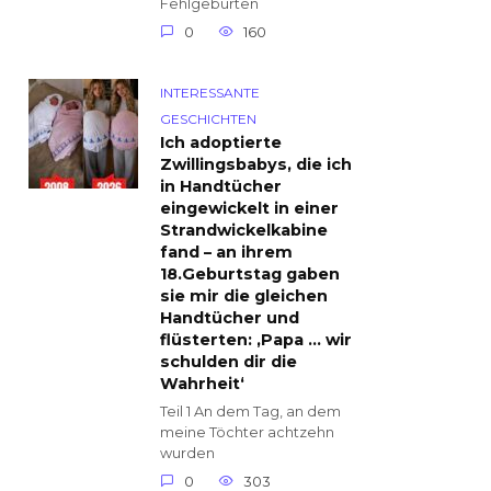
Fehlgeburten
0
160
INTERESSANTE
GESCHICHTEN
Ich adoptierte
Zwillingsbabys, die ich
in Handtücher
eingewickelt in einer
Strandwickelkabine
fand – an ihrem
18.Geburtstag gaben
sie mir die gleichen
Handtücher und
flüsterten: ‚Papa … wir
schulden dir die
Wahrheit‘
Teil 1 An dem Tag, an dem
meine Töchter achtzehn
wurden
0
303