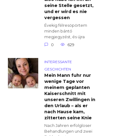
seine Stelle gesetzt,
und er wird es nie
vergessen
Évekig félresöpörtem
minden bántó
megjegyzést, és újra
0
629
INTERESSANTE
GESCHICHTEN
Mein Mann fuhr nur
wenige Tage vor
meinem geplanten
Kaiserschnitt mit
unseren Zwillingen in
den Urlaub – als er
nach Hause kam,
zitterten seine Knie
Nach Jahren erfolgloser
Behandlungen und zwei