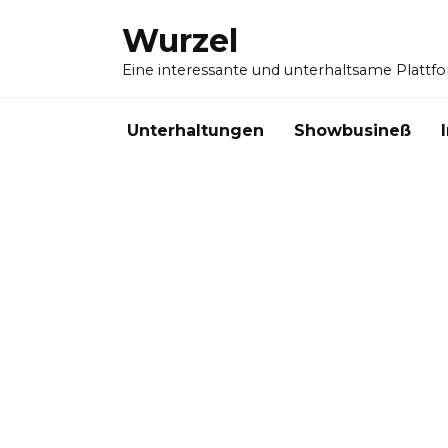
Skip
Wurzel
to
content
Eine interessante und unterhaltsame Plattf
Unterhaltungen
Showbusineß