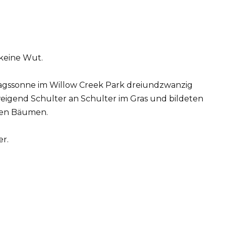
 keine Wut.
tagssonne im Willow Creek Park dreiundzwanzig
igend Schulter an Schulter im Gras und bildeten
den Bäumen.
er.