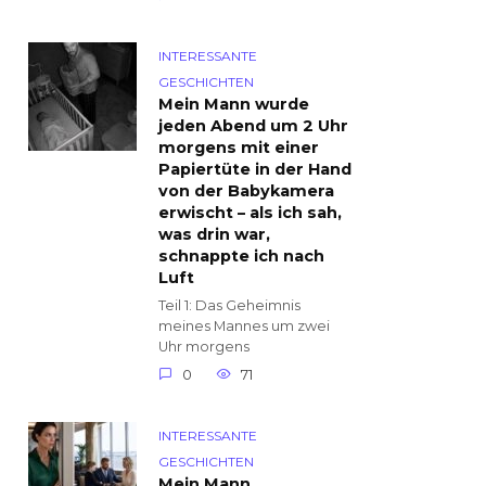
INTERESSANTE
GESCHICHTEN
Mein Mann wurde
jeden Abend um 2 Uhr
morgens mit einer
Papiertüte in der Hand
von der Babykamera
erwischt – als ich sah,
was drin war,
schnappte ich nach
Luft
Teil 1: Das Geheimnis
meines Mannes um zwei
Uhr morgens
0
71
INTERESSANTE
GESCHICHTEN
Mein Mann