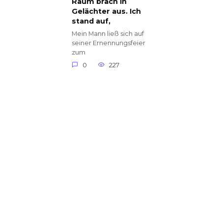
Raum brach in
Gelächter aus. Ich
stand auf,
Mein Mann ließ sich auf
seiner Ernennungsfeier
zum
0
227