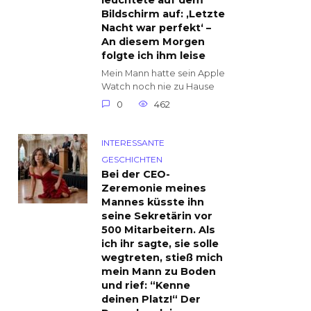
leuchtete auf dem
Bildschirm auf: ‚Letzte
Nacht war perfekt‘ –
An diesem Morgen
folgte ich ihm leise
Mein Mann hatte sein Apple
Watch noch nie zu Hause
0
462
INTERESSANTE
GESCHICHTEN
Bei der CEO-
Zeremonie meines
Mannes küsste ihn
seine Sekretärin vor
500 Mitarbeitern. Als
ich ihr sagte, sie solle
wegtreten, stieß mich
mein Mann zu Boden
und rief: “Kenne
deinen Platz!“ Der