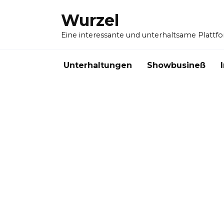
Skip
Wurzel
to
content
Eine interessante und unterhaltsame Plattf
Unterhaltungen
Showbusineß