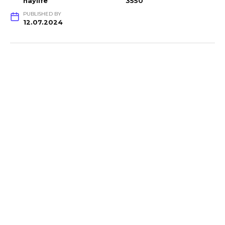
haylife
3550
PUBLISHED BY
12.07.2024