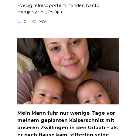
Évekig félresöpörtem minden bántó
megjegyzést, és újra
0
749
Mein Mann fuhr nur wenige Tage vor
meinem geplanten Kaiserschnitt mit
unseren Zwillingen in den Urlaub – als
er nach Hause kam, zitterten seine