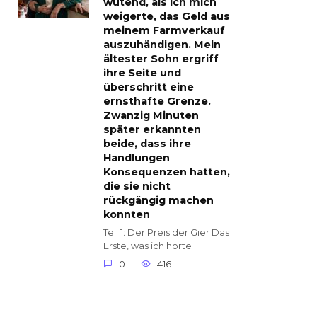
wütend, als ich mich
weigerte, das Geld aus
meinem Farmverkauf
auszuhändigen. Mein
ältester Sohn ergriff
ihre Seite und
überschritt eine
ernsthafte Grenze.
Zwanzig Minuten
später erkannten
beide, dass ihre
Handlungen
Konsequenzen hatten,
die sie nicht
rückgängig machen
konnten
Teil 1: Der Preis der Gier Das
Erste, was ich hörte
0
416