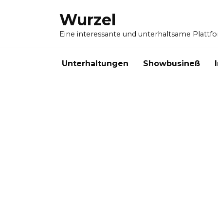
Skip
Wurzel
to
content
Eine interessante und unterhaltsame Plattf
Unterhaltungen
Showbusineß