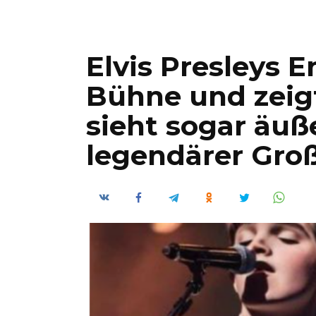
Elvis Presleys E
Bühne und zeigt
sieht sogar äuß
legendärer Gro