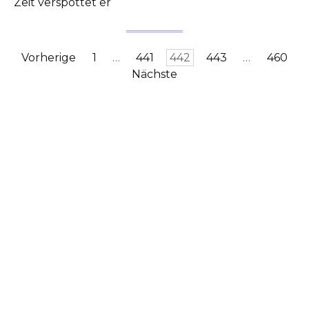
Zeit verspottet er
Seitennummerierung
Vorherige
1
…
441
442
443
…
460
der
Nächste
Beiträge