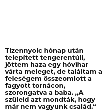
Tizennyolc hónap után
telepített tengerentúli,
jöttem haza egy hóvihar
várta meleget, de találtam a
feleségem összeomlott a
fagyott tornácon,
szorongatva a baba. „A
szüleid azt mondták, hogy
már nem vagyunk család.“