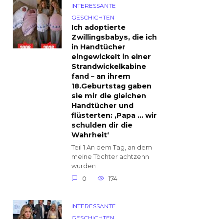
INTERESSANTE
GESCHICHTEN
Ich adoptierte
Zwillingsbabys, die ich
in Handtücher
eingewickelt in einer
Strandwickelkabine
fand – an ihrem
18.Geburtstag gaben
sie mir die gleichen
Handtücher und
flüsterten: ‚Papa … wir
schulden dir die
Wahrheit‘
Teil 1 An dem Tag, an dem
meine Töchter achtzehn
wurden
0
174
INTERESSANTE
GESCHICHTEN