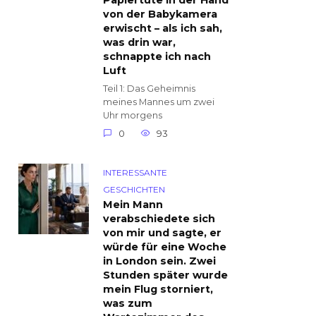
Papiertüte in der Hand
von der Babykamera
erwischt – als ich sah,
was drin war,
schnappte ich nach
Luft
Teil 1: Das Geheimnis
meines Mannes um zwei
Uhr morgens
0
93
INTERESSANTE
GESCHICHTEN
Mein Mann
verabschiedete sich
von mir und sagte, er
würde für eine Woche
in London sein. Zwei
Stunden später wurde
mein Flug storniert,
was zum