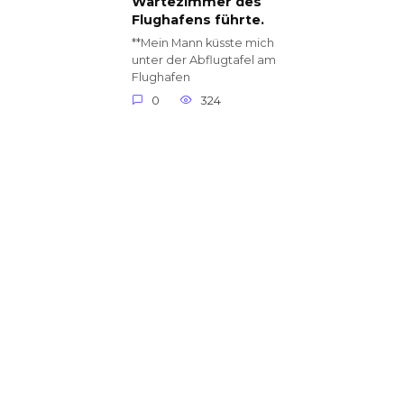
Wartezimmer des
Flughafens führte.
**Mein Mann küsste mich
unter der Abflugtafel am
Flughafen
0
324