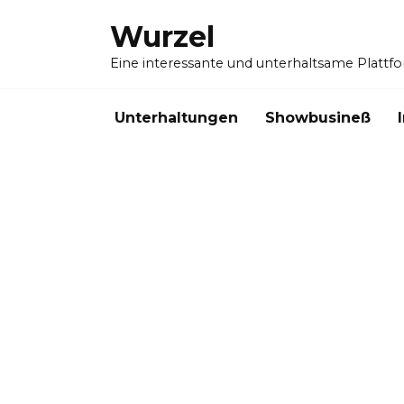
Skip
Wurzel
to
content
Eine interessante und unterhaltsame Plattf
Unterhaltungen
Showbusineß