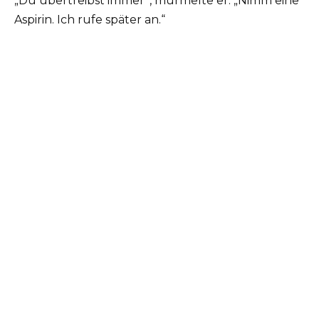
„Du übertreibst immer“, murmelte er. „Nimm eine
Aspirin. Ich rufe später an.“