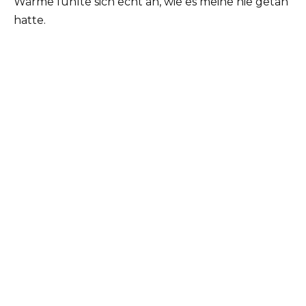
Wärme fühlte sich echt an, wie es meine nie getan
hatte.