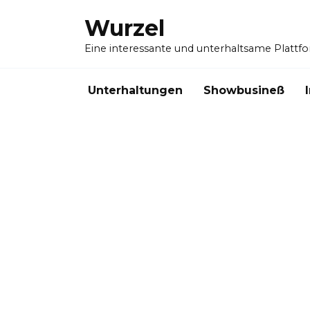
Skip
Wurzel
to
content
Eine interessante und unterhaltsame Plattf
Unterhaltungen
Showbusineß