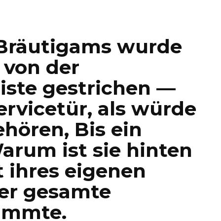
 Bräutigams wurde
 von der
iste gestrichen —
ervicetür, als würde
ehören, Bis ein
arum ist sie hinten
t ihres eigenen
er gesamte
ummte.