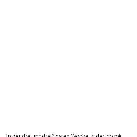
In der dreiunddreißigsten Woche, in der ich mit