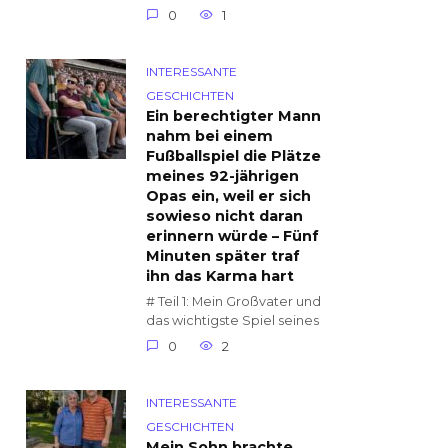
0
1
INTERESSANTE
GESCHICHTEN
Ein berechtigter Mann
nahm bei einem
Fußballspiel die Plätze
meines 92-jährigen
Opas ein, weil er sich
sowieso nicht daran
erinnern würde – Fünf
Minuten später traf
ihn das Karma hart
# Teil 1: Mein Großvater und
das wichtigste Spiel seines
0
2
INTERESSANTE
GESCHICHTEN
Mein Sohn brachte