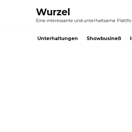
Skip
Wurzel
to
content
Eine interessante und unterhaltsame Plattf
Unterhaltungen
Showbusineß