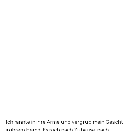
Ich rannte in ihre Arme und vergrub mein Gesicht
in ihrem Hemd. Es roch nach Zuhause, nach