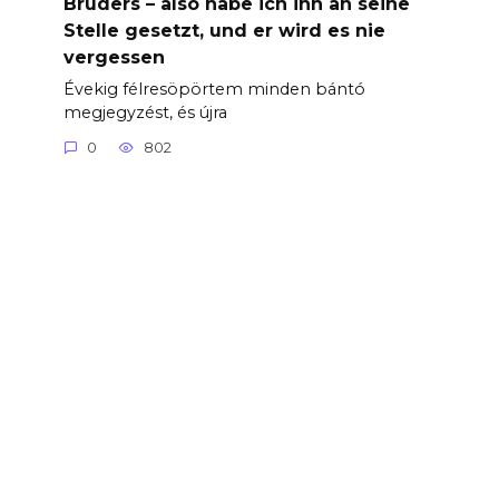
Bruders – also habe ich ihn an seine
Stelle gesetzt, und er wird es nie
vergessen
Évekig félresöpörtem minden bántó
megjegyzést, és újra
0
802