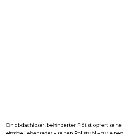
Ein obdachloser, behinderter Flötist opfert seine
einzige Lebensader – seinen Rollstuhl – für einen