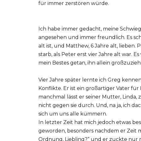
für immer zerstören würde.
Ich habe immer gedacht, meine Schwiegerm
angesehen und immer freundlich. Es schi
alt ist, und Matthew, 6 Jahre alt, lieben
starb, als Peter erst vier Jahre alt war. 
mein Bestes getan, ihn allein großzuzieh
Vier Jahre später lernte ich Greg kennen
Konflikte. Er ist ein großartiger Vater f
manchmal lässt er seiner Mutter, Linda, zu
nicht gegen sie durch. Und, na ja, ich da
sich um uns alle kümmern.
In letzter Zeit hat mich jedoch etwas b
geworden, besonders nachdem er Zeit mit L
Ordnung, Liebling?“ und er zuckte nur m