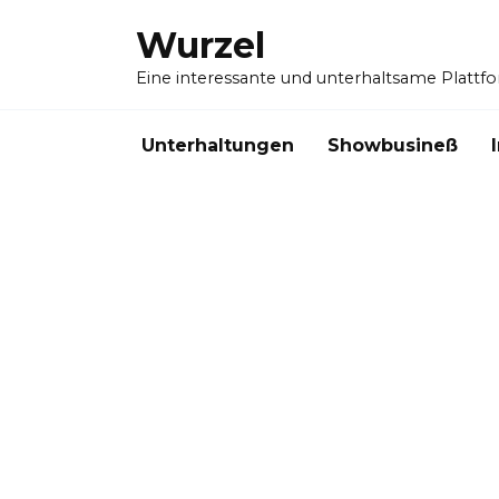
Skip
Wurzel
to
content
Eine interessante und unterhaltsame Plattf
Unterhaltungen
Showbusineß