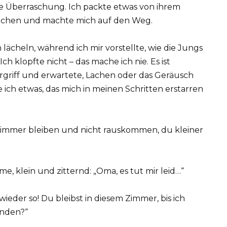
tte Überraschung. Ich packte etwas von ihrem
lsachen und machte mich auf den Weg.
h lächeln, während ich mir vorstellte, wie die Jungs
h klopfte nicht – das mache ich nie. Es ist
Türgriff und erwartete, Lachen oder das Geräusch
 ich etwas, das mich in meinen Schritten erstarren
im Zimmer bleiben und nicht rauskommen, du kleiner
e, klein und zitternd: „Oma, es tut mir leid…“
ieder so! Du bleibst in diesem Zimmer, bis ich
anden?“