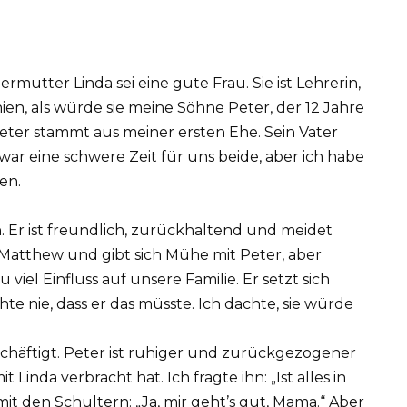
utter Linda sei eine gute Frau. Sie ist Lehrerin,
en, als würde sie meine Söhne Peter, der 12 Jahre
. Peter stammt aus meiner ersten Ehe. Sein Vater
Es war eine schwere Zeit für uns beide, aber ich habe
en.
. Er ist freundlich, zurückhaltend und meidet
ür Matthew und gibt sich Mühe mit Peter, aber
 viel Einfluss auf unsere Familie. Er setzt sich
chte nie, dass er das müsste. Ich dachte, sie würde
eschäftigt. Peter ist ruhiger und zurückgezogener
inda verbracht hat. Ich fragte ihn: „Ist alles in
it den Schultern: „Ja, mir geht’s gut, Mama.“ Aber