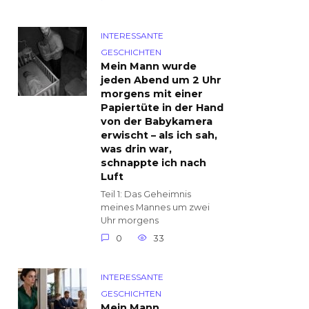
INTERESSANTE
GESCHICHTEN
Mein Mann wurde
jeden Abend um 2 Uhr
morgens mit einer
Papiertüte in der Hand
von der Babykamera
erwischt – als ich sah,
was drin war,
schnappte ich nach
Luft
Teil 1: Das Geheimnis
meines Mannes um zwei
Uhr morgens
0
33
INTERESSANTE
GESCHICHTEN
Mein Mann