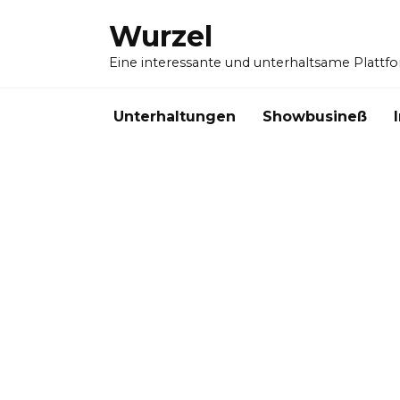
Skip
Wurzel
to
content
Eine interessante und unterhaltsame Plattf
Unterhaltungen
Showbusineß