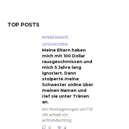
TOP POSTS
INTERESSANTE
GESCHICHTEN
Meine Eltern haben
mich mit 100 Dollar
rausgeschmissen und
mich 5 Jahre lang
ignoriert. Dann
stolperte meine
Schwester online über
meinen Namen und
rief sie unter Tränen
an.
Am Montagmorgen um 7:12
Uhr erhielt ich
achtundachtzig
0
4