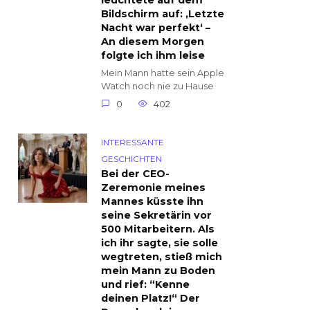
leuchtete auf dem
Bildschirm auf: ‚Letzte
Nacht war perfekt‘ –
An diesem Morgen
folgte ich ihm leise
Mein Mann hatte sein Apple
Watch noch nie zu Hause
0
402
INTERESSANTE
GESCHICHTEN
Bei der CEO-
Zeremonie meines
Mannes küsste ihn
seine Sekretärin vor
500 Mitarbeitern. Als
ich ihr sagte, sie solle
wegtreten, stieß mich
mein Mann zu Boden
und rief: “Kenne
deinen Platz!“ Der