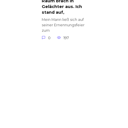
Raum brach in
Gelächter aus. Ich
stand auf,
Mein Mann ließ sich auf
seiner Ernennungsfeier
zum
0
197