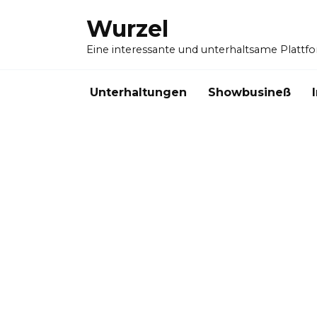
Skip
Wurzel
to
content
Eine interessante und unterhaltsame Plattf
Unterhaltungen
Showbusineß