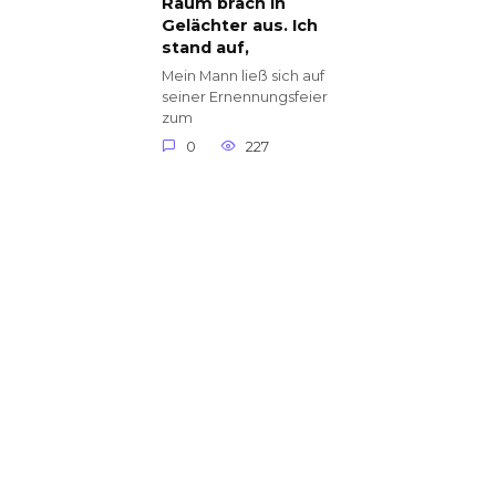
Raum brach in
Gelächter aus. Ich
stand auf,
Mein Mann ließ sich auf
seiner Ernennungsfeier
zum
0
227