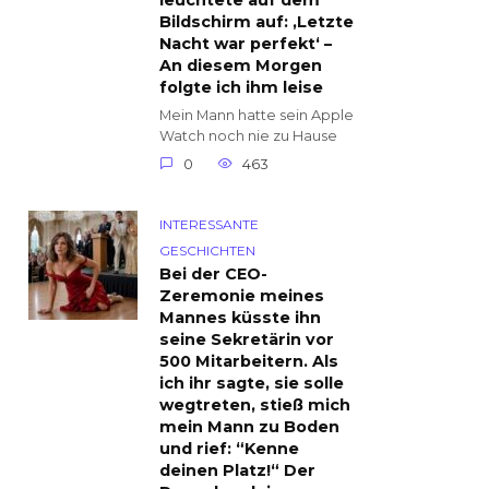
leuchtete auf dem
Bildschirm auf: ‚Letzte
Nacht war perfekt‘ –
An diesem Morgen
folgte ich ihm leise
Mein Mann hatte sein Apple
Watch noch nie zu Hause
0
463
INTERESSANTE
GESCHICHTEN
Bei der CEO-
Zeremonie meines
Mannes küsste ihn
seine Sekretärin vor
500 Mitarbeitern. Als
ich ihr sagte, sie solle
wegtreten, stieß mich
mein Mann zu Boden
und rief: “Kenne
deinen Platz!“ Der