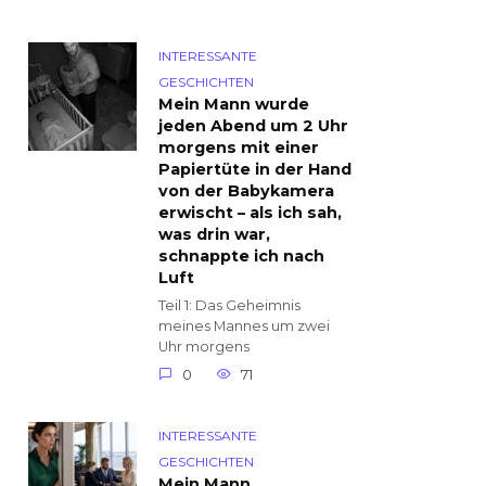
INTERESSANTE
GESCHICHTEN
Mein Mann wurde
jeden Abend um 2 Uhr
morgens mit einer
Papiertüte in der Hand
von der Babykamera
erwischt – als ich sah,
was drin war,
schnappte ich nach
Luft
Teil 1: Das Geheimnis
meines Mannes um zwei
Uhr morgens
0
71
INTERESSANTE
GESCHICHTEN
Mein Mann