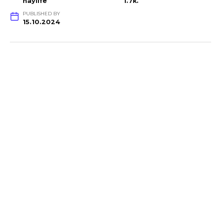
haylife
1.7k.
PUBLISHED BY
15.10.2024