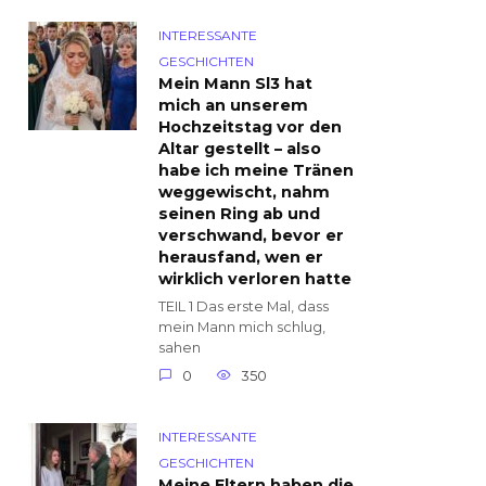
INTERESSANTE
GESCHICHTEN
Mein Mann Sl3 hat
mich an unserem
Hochzeitstag vor den
Altar gestellt – also
habe ich meine Tränen
weggewischt, nahm
seinen Ring ab und
verschwand, bevor er
herausfand, wen er
wirklich verloren hatte
TEIL 1 Das erste Mal, dass
mein Mann mich schlug,
sahen
0
350
INTERESSANTE
GESCHICHTEN
Meine Eltern haben die