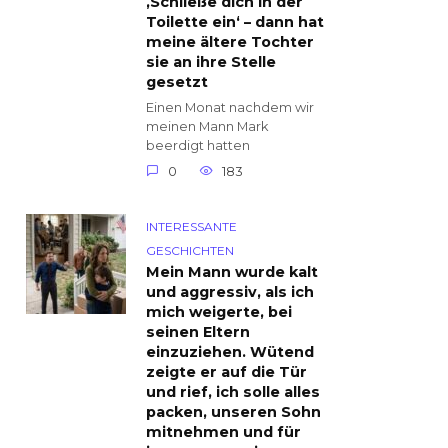
‚Schließe dich in der
Toilette ein‘ – dann hat
meine ältere Tochter
sie an ihre Stelle
gesetzt
Einen Monat nachdem wir
meinen Mann Mark
beerdigt hatten
0
183
INTERESSANTE
GESCHICHTEN
Mein Mann wurde kalt
und aggressiv, als ich
mich weigerte, bei
seinen Eltern
einzuziehen. Wütend
zeigte er auf die Tür
und rief, ich solle alles
packen, unseren Sohn
mitnehmen und für