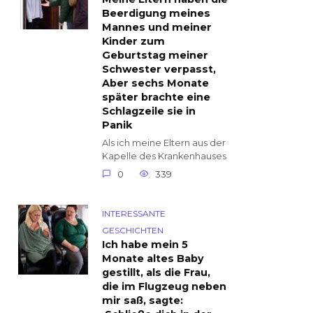
Beerdigung meines
Mannes und meiner
Kinder zum
Geburtstag meiner
Schwester verpasst,
Aber sechs Monate
später brachte eine
Schlagzeile sie in
Panik
Als ich meine Eltern aus der
Kapelle des Krankenhauses
0
339
INTERESSANTE
GESCHICHTEN
Ich habe mein 5
Monate altes Baby
gestillt, als die Frau,
die im Flugzeug neben
mir saß, sagte: