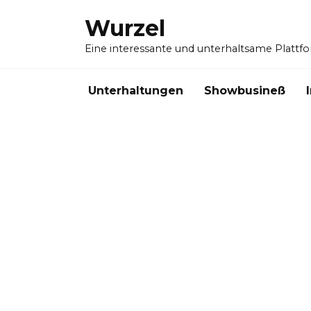
Skip
Wurzel
to
content
Eine interessante und unterhaltsame Plattf
Unterhaltungen
Showbusineß