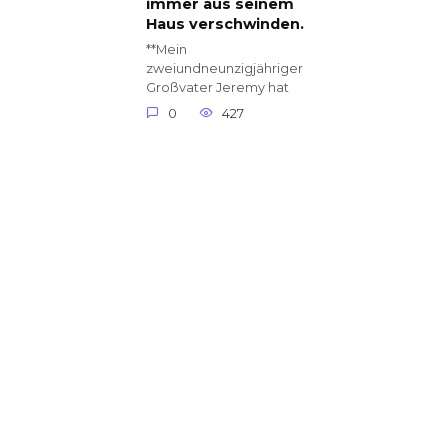
immer aus seinem
Haus verschwinden.
**Mein
zweiundneunzigjähriger
Großvater Jeremy hat
0
427