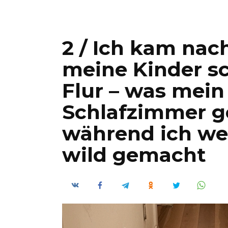
2 / Ich kam nac
meine Kinder s
Flur – was mei
Schlafzimmer g
während ich we
wild gemacht