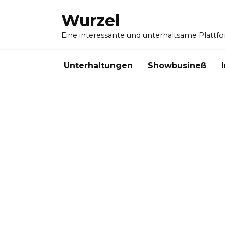
Skip
Wurzel
to
content
Eine interessante und unterhaltsame Plattf
Unterhaltungen
Showbusineß