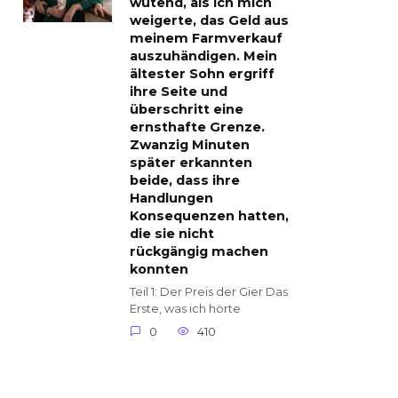
wütend, als ich mich
weigerte, das Geld aus
meinem Farmverkauf
auszuhändigen. Mein
ältester Sohn ergriff
ihre Seite und
überschritt eine
ernsthafte Grenze.
Zwanzig Minuten
später erkannten
beide, dass ihre
Handlungen
Konsequenzen hatten,
die sie nicht
rückgängig machen
konnten
Teil 1: Der Preis der Gier Das
Erste, was ich hörte
0
410