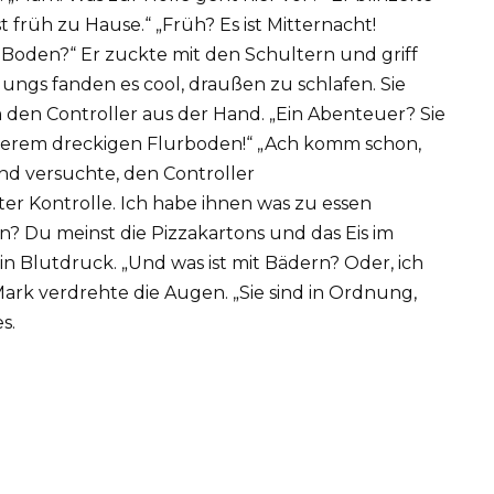
st früh zu Hause.“ „Früh? Es ist Mitternacht!
Boden?“ Er zuckte mit den Schultern und griff
 Jungs fanden es cool, draußen zu schlafen. Sie
hm den Controller aus der Hand. „Ein Abenteuer? Sie
nserem dreckigen Flurboden!“ „Ach komm schon,
und versuchte, den Controller
r Kontrolle. Ich habe ihnen was zu essen
? Du meinst die Pizzakartons und das Eis im
 Blutdruck. „Und was ist mit Bädern? Oder, ich
Mark verdrehte die Augen. „Sie sind in Ordnung,
s.