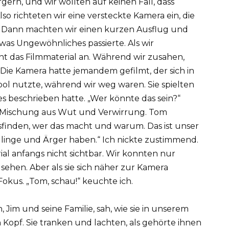
ern, und wir wollten auf keinen Fall, dass
so richteten wir eine versteckte Kamera ein, die
. Dann machten wir einen kurzen Ausflug und
was Ungewöhnliches passierte. Als wir
t das Filmmaterial an. Während wir zusahen,
Die Kamera hatte jemandem gefilmt, der sich in
ol nutzte, während wir weg waren. Sie spielten
es beschrieben hatte. „Wer könnte das sein?“
e Mischung aus Wut und Verwirrung. Tom
sfinden, wer das macht und warum. Das ist unser
linge und Ärger haben.“ Ich nickte zustimmend.
al anfangs nicht sichtbar. Wir konnten nur
hen. Aber als sie sich näher zur Kamera
okus. „Tom, schau!“ keuchte ich.
Jim und seine Familie, sah, wie sie in unserem
n Kopf. Sie tranken und lachten, als gehörte ihnen