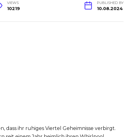
VIEWS
PUBLISHED BY
10219
10.08.2024
n, dass ihr ruhiges Viertel Geheimnisse verbirgt.
rn seit einem Jahr heimlich ihren Whirlpool