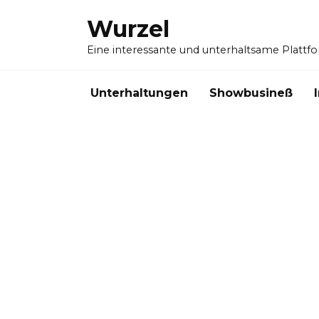
Skip
Wurzel
to
content
Eine interessante und unterhaltsame Plattf
Unterhaltungen
Showbusineß