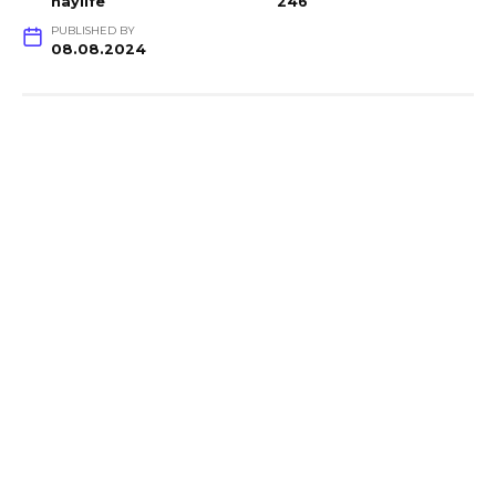
haylife
246
PUBLISHED BY
08.08.2024