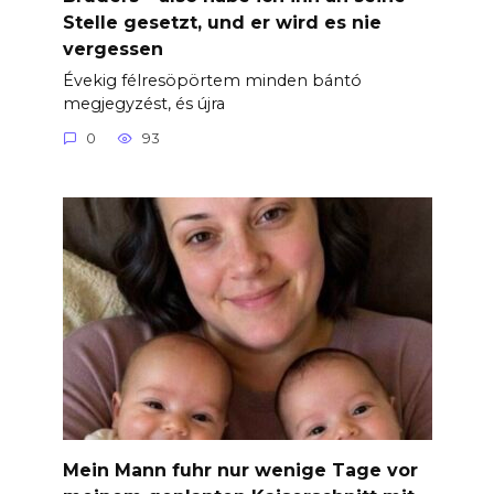
Stelle gesetzt, und er wird es nie
vergessen
Évekig félresöpörtem minden bántó
megjegyzést, és újra
0
93
Mein Mann fuhr nur wenige Tage vor