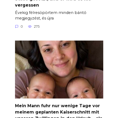
vergessen
Évekig félresöpörtem minden bántó
megjegyzést, és újra
0
275
Mein Mann fuhr nur wenige Tage vor
meinem geplanten Kaiserschnitt mit