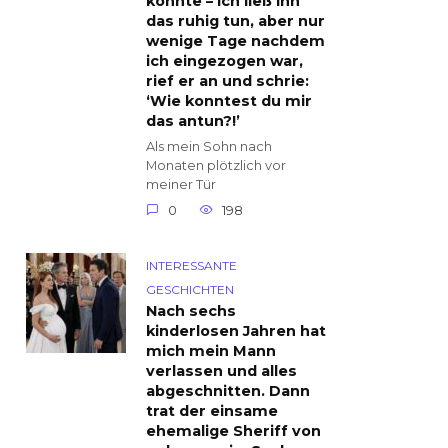
konnte – ich ließ ihn
das ruhig tun, aber nur
wenige Tage nachdem
ich eingezogen war,
rief er an und schrie:
‘Wie konntest du mir
das antun?!’
Als mein Sohn nach
Monaten plötzlich vor
meiner Tür
0
198
INTERESSANTE
GESCHICHTEN
Nach sechs
kinderlosen Jahren hat
mich mein Mann
verlassen und alles
abgeschnitten. Dann
trat der einsame
ehemalige Sheriff von