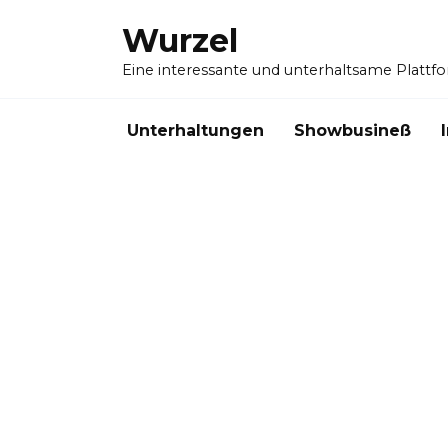
Skip
Wurzel
to
content
Eine interessante und unterhaltsame Plattf
Unterhaltungen
Showbusineß