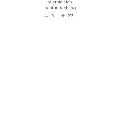
Uhr erhielt ich
achtundachtzig
0
215