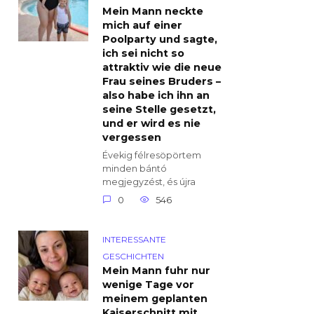
Mein Mann neckte
mich auf einer
Poolparty und sagte,
ich sei nicht so
attraktiv wie die neue
Frau seines Bruders –
also habe ich ihn an
seine Stelle gesetzt,
und er wird es nie
vergessen
Évekig félresöpörtem
minden bántó
megjegyzést, és újra
0
546
INTERESSANTE
GESCHICHTEN
Mein Mann fuhr nur
wenige Tage vor
meinem geplanten
Kaiserschnitt mit