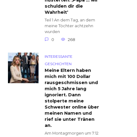
flüsterten: ‚Papa … wir
schulden dir die
Wahrheit‘
Teil 1 An dem Tag, an dem
meine Töchter achtzehn
wurden
0
268
INTERESSANTE
GESCHICHTEN
Meine Eltern haben
mich mit 100 Dollar
rausgeschmissen und
mich 5 Jahre lang
ignoriert. Dann
stolperte meine
Schwester online über
meinen Namen und
rief sie unter Tränen
an.
Am Montagmorgen um 7:12