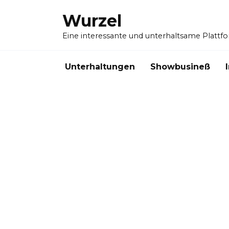
Skip
Wurzel
to
content
Eine interessante und unterhaltsame Plattf
Unterhaltungen
Showbusineß