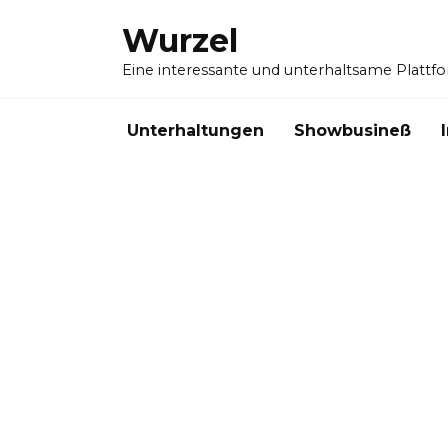
Skip
Wurzel
to
content
Eine interessante und unterhaltsame Plattf
Unterhaltungen
Showbusineß