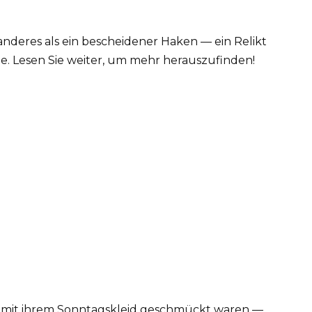
ts anderes als ein bescheidener Haken — ein Relikt
. Lesen Sie weiter, um mehr herauszufinden!
ster mit ihrem Sonntagskleid geschmückt waren —