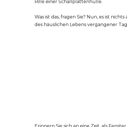
Rille einer Schallplattenhülle.
Was ist das, fragen Sie? Nun, es ist nich
des häuslichen Lebens vergangener Tage
Erinnern Sie sich an eine Zeit, als Fen