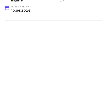
haylife
77
PUBLISHED BY
10.06.2024