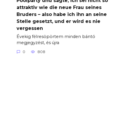
Poolparty und sagte, ich sei nicht so
attraktiv wie die neue Frau seines
Bruders – also habe ich ihn an seine
Stelle gesetzt, und er wird es nie
vergessen
Évekig félresöpörtem minden bántó
megjegyzést, és újra
0
808