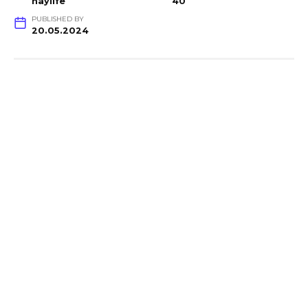
haylife
40
PUBLISHED BY
20.05.2024