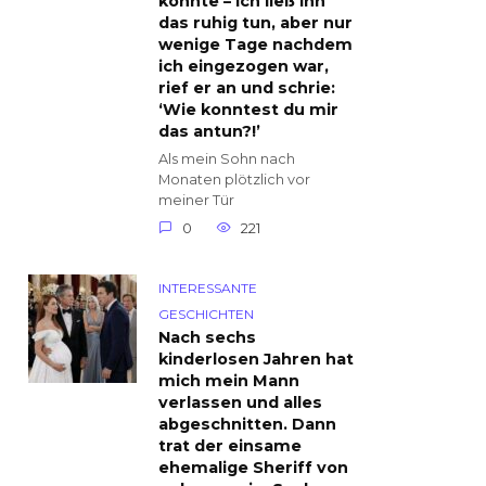
konnte – ich ließ ihn
das ruhig tun, aber nur
wenige Tage nachdem
ich eingezogen war,
rief er an und schrie:
‘Wie konntest du mir
das antun?!’
Als mein Sohn nach
Monaten plötzlich vor
meiner Tür
0
221
INTERESSANTE
GESCHICHTEN
Nach sechs
kinderlosen Jahren hat
mich mein Mann
verlassen und alles
abgeschnitten. Dann
trat der einsame
ehemalige Sheriff von