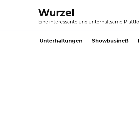
Skip
Wurzel
to
content
Eine interessante und unterhaltsame Plattf
Unterhaltungen
Showbusineß